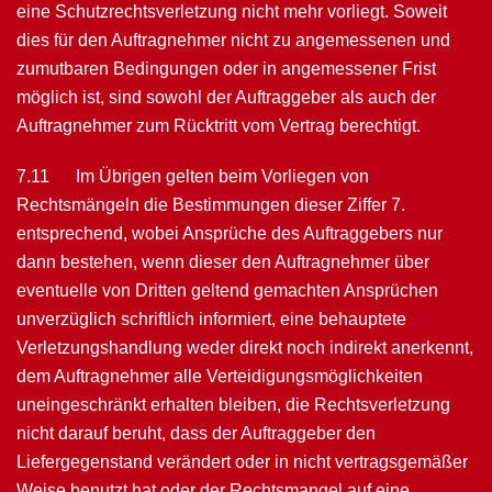
eine Schutzrechtsverletzung nicht mehr vorliegt. Soweit
dies für den Auftragnehmer nicht zu an­gemessenen und
zumutbaren Bedin­gungen oder in angemessener Frist
möglich ist, sind sowohl der Auf­traggeber als auch der
Auftragnehmer zum Rücktritt vom Vertrag berechtigt.
7.11 Im Übrigen gelten beim Vorliegen von
Rechtsmängeln die Bestimmungen die­ser Ziffer 7.
entsprechend, wobei Ansprüche des Auftraggebers nur
dann bestehen, wenn die­ser den Auftragnehmer über
eventuelle von Dritten geltend gemach­ten An­sprü­chen
unverzüglich schriftlich informiert, eine behauptete
Verletzungshandlung weder direkt noch indirekt anerkennt,
dem Auftragnehmer alle Verteidigungsmöglichkeiten
uneingeschränkt erhalten bleiben, die Rechtsverlet­zung
nicht darauf be­ruht, dass der Auftraggeber den
Liefergegenstand verän­dert oder in nicht vertrags­gemäßer
Weise benutzt hat oder der Rechtsmangel auf eine