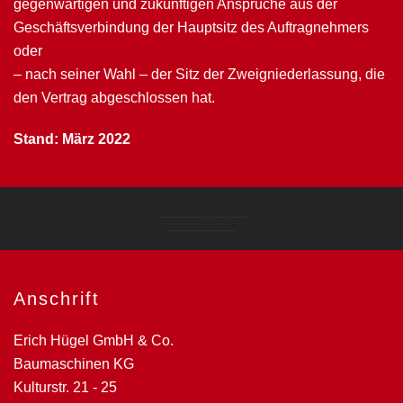
gegenwärtigen und zukünftigen Ansprüche aus der
Geschäftsverbindung der Hauptsitz des Auftrag­nehmers
oder
– nach seiner Wahl – der Sitz der Zweigniederlassung, die
den Vertrag abge­schlossen hat.
Stand: März 2022
Hügelbau, Hügelbau Duisburg, Bagger Duisburg, Bagger, Material Umschlagmaschinen, Baumaschinen, kompakte Baumaschinen, Radlader, Multifunktionslader,
Hydraulikgreifer, Fahrzeugbau, Verdichtungstechnik, Container, Lagercontainer, Containersysteme, mobile Raumsysteme
Anschrift
Erich Hügel GmbH & Co.
Baumaschinen KG
Kulturstr. 21 - 25