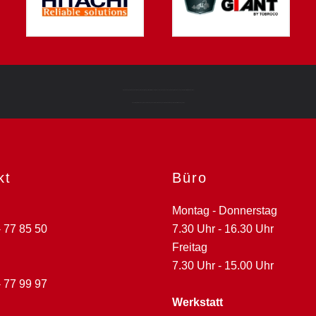
Hügelbau, Hügelbau Duisburg, Bagger Duisburg, Bagger, Material Umschlagmaschinen, Baumaschinen, kompakte Baumaschinen, Radlader, Multifunktionslader,
Hydraulikgreifer, Fahrzeugbau, Verdichtungstechnik, Container, Lagercontainer, Containersysteme, mobile Raumsysteme
kt
Büro
Montag - Donnerstag
- 77 85 50
7.30 Uhr - 16.30 Uhr
Freitag
7.30 Uhr - 15.00 Uhr
- 77 99 97
Werkstatt